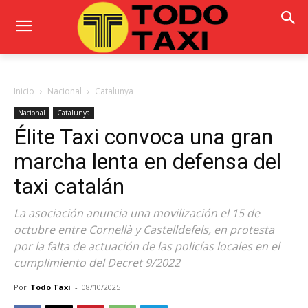
Inicio
Nacional
Catalunya
Nacional
Catalunya
Élite Taxi convoca una gran
marcha lenta en defensa del
taxi catalán
La asociación anuncia una movilización el 15 de
octubre entre Cornellà y Castelldefels, en protesta
por la falta de actuación de las policías locales en el
cumplimiento del Decret 9/2022
Por
Todo Taxi
-
08/10/2025