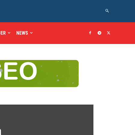
BER
NEWS
a