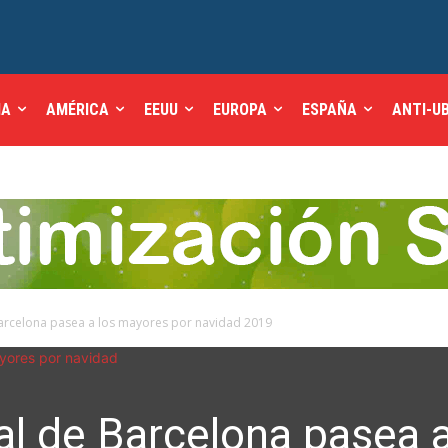
IA
AMÉRICA
EEUU
EUROPA
ESPAÑA
ANTI-U
 Barcelona pasea a los mayores por navidad 2019
ial de Barcelona pasea 