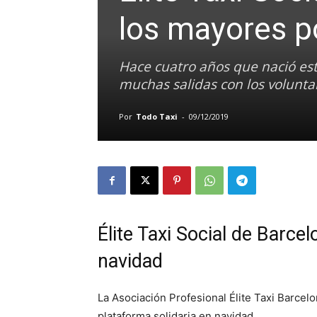
los mayores p
Hace cuatro años que nació est
muchas salidas con los volunta
Por
Todo Taxi
-
09/12/2019
Élite Taxi Social de Barce
navidad
La Asociación Profesional Élite Taxi Barcelo
plataforma solidaria en navidad.