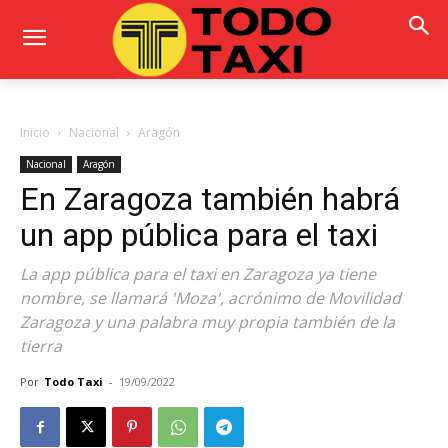
Inicio
Nacional
Aragón
Nacional
Aragón
En Zaragoza también habrá
un app pública para el taxi
La app pública para el taxi en Zaragoza ya tiene
nombre, se llamará 'Moza', acrónimo de Movilidad
Zaragoza y una palabra muy propia también de la
tierra
Por
Todo Taxi
-
19/09/2022