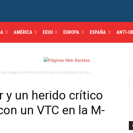
IA
AMÉRICA
EEUU
EUROPA
ESPAÑA
ANTI-U
e una mujer y un herido crítico en un accidente con un...
 y un herido crítico
con un VTC en la M-