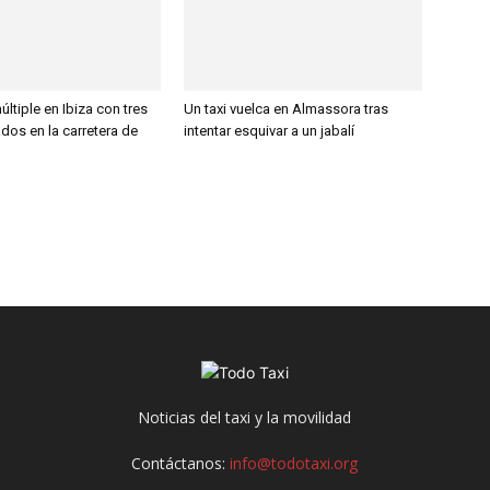
ltiple en Ibiza con tres
Un taxi vuelca en Almassora tras
ados en la carretera de
intentar esquivar a un jabalí
Noticias del taxi y la movilidad
Contáctanos:
info@todotaxi.org