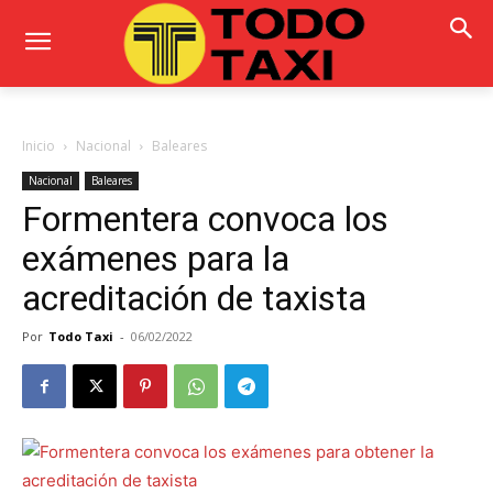
Inicio
Nacional
Baleares
Nacional
Baleares
Formentera convoca los
exámenes para la
acreditación de taxista
Por
Todo Taxi
-
06/02/2022