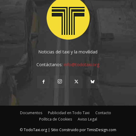
Noticias del taxi y la movilidad
Contáctanos:
info@todotaxi.org
Documentos
Publicidad en Todo Taxi
Contacto
Política de Cookies
Aviso Legal
©
TodoTaxi.org | Sitio Construido por
TimisDesign.com