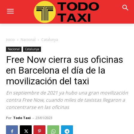
Inicio
Nacional
Catalunya
Nacional
Catalunya
Free Now cierra sus oficinas
en Barcelona el día de la
movilización del taxi
En septiembre de 2021 ya hubo una gran movilización
contra Free Now, cuando miles de taxistas llegaron a
concentrarse en las oficinas
Por
Todo Taxi
-
23/01/2023