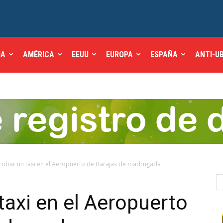
IA
AMÉRICA
EEUU
EUROPA
ESPAÑA
ANTI-U
 robar un taxi en el Aeropuerto de Barajas de madrugada
taxi en el Aeropuerto