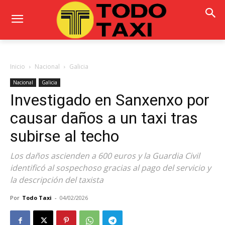
Inicio
Nacional
Galicia
Nacional
Galicia
Investigado en Sanxenxo por
causar daños a un taxi tras
subirse al techo
Los daños ascienden a 600 euros y la Guardia Civil
identificó al sospechoso gracias al pago del servicio y
la descripción del taxista
Por
Todo Taxi
-
04/02/2026