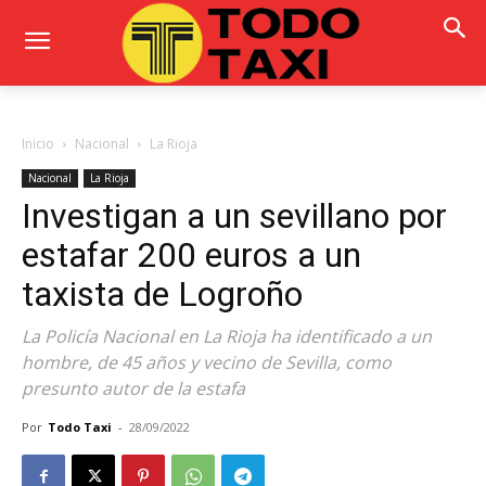
Inicio
Nacional
La Rioja
Nacional
La Rioja
Investigan a un sevillano por
estafar 200 euros a un
taxista de Logroño
La Policía Nacional en La Rioja ha identificado a un
hombre, de 45 años y vecino de Sevilla, como
presunto autor de la estafa
Por
Todo Taxi
-
28/09/2022