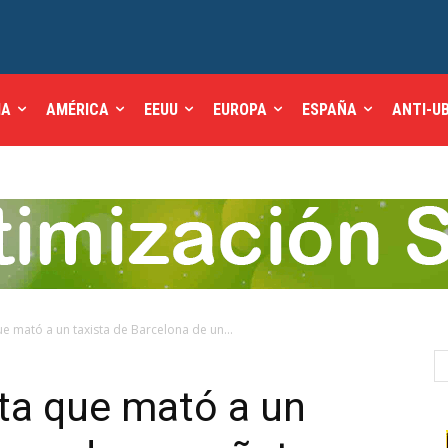
IA
AMÉRICA
EEUU
EUROPA
ESPAÑA
ANTI-U
ue mató a un taxista de Barcelona de un...
sta que mató a un