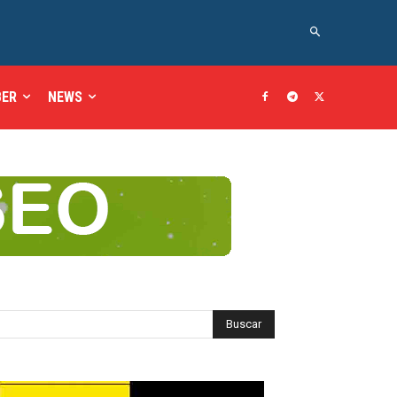
BER
NEWS