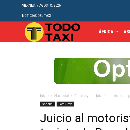
VIERNES, 7 AGOSTO, 2026
NOTICIAS DEL TAXI
ÁFRICA
AS
Inicio
Nacional
Catalunya
Juicio al motorista q
Nacional
Catalunya
Juicio al motori