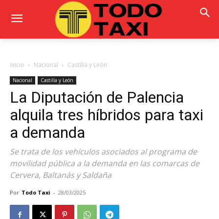
Inicio
Nacional
Castilla y León
Nacional
Castilla y León
La Diputación de Palencia
alquila tres híbridos para taxi
a demanda
Se trata de los vehículos asociados al programa de
movilidad pública a la demanda en las comarcas de
Cervera, Baltanás y Saldaña
Por
Todo Taxi
-
28/03/2025