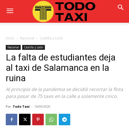
Inicio
Nacional
Castilla y León
Nacional
Castilla y León
La falta de estudiantes deja
al taxi de Salamanca en la
ruina
Al principio de la pandemia se decidió recortar la flota
para pasar de 75 taxis en la calle a solamente cinco.
Por
Todo Taxi
-
16/09/2020