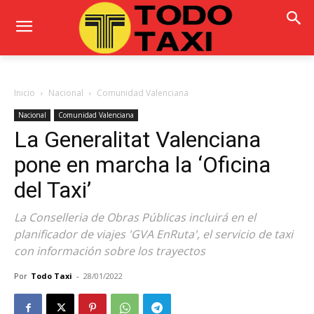
Inicio
Nacional
Comunidad Valenciana
Nacional
Comunidad Valenciana
La Generalitat Valenciana
pone en marcha la ‘Oficina
del Taxi’
La Conselleria de Obras Públicas incluirá en el
planificador de viajes 'GVA EnRuta', el servicio de taxi
con información sobre los trayectos
Por
Todo Taxi
-
28/01/2022