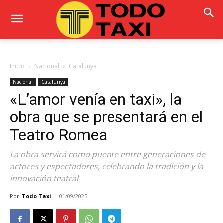
Inicio
Nacional
Catalunya
Nacional
Catalunya
«L’amor venía en taxi», la
obra que se presentará en el
Teatro Romea
La obra servirá como puente entre generaciones de
actores y espectadores, celebrando la tradición y la
innovación teatral
Por
Todo Taxi
-
01/09/2025