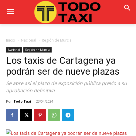
Inicio
Nacional
Región de Murcia
Nacional
Región de Murcia
Los taxis de Cartagena ya
podrán ser de nueve plazas
Se abre así el plazo de exposición pública previo a su
aprobación definitiva
Por
Todo Taxi
-
23/04/2024