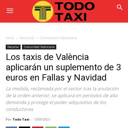
Inicio
Nacional
Comunidad Valenciana
Nacional
Comunidad Valenciana
Los taxis de València
aplicarán un suplemento de 3
euros en Fallas y Navidad
La medida, reclamada por el sector tras la anulación
de la orden anterior, se aplicará en periodos de alta
demanda y protege el poder adquisitivo de los
conductores
Por
Todo Taxi
-
13/09/2025