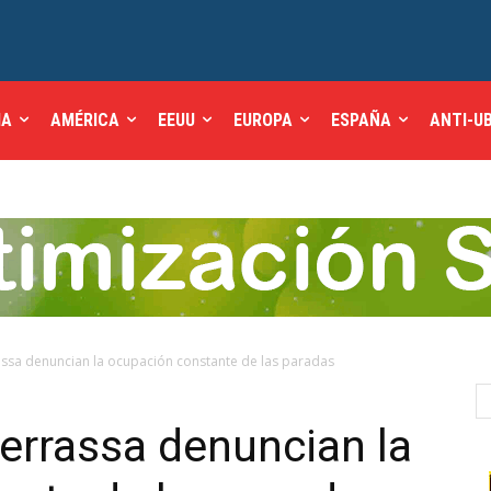
IA
AMÉRICA
EEUU
EUROPA
ESPAÑA
ANTI-U
rassa denuncian la ocupación constante de las paradas
Terrassa denuncian la