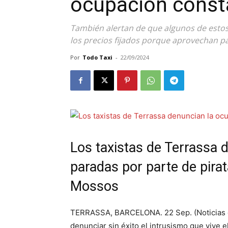
ocupación const
También alertan de que algunos de estos 
los precios fijados porque aprovechan par
Por
Todo Taxi
-
22/09/2024
Los taxistas de Terrassa 
paradas por parte de pirat
Mossos
TERRASSA, BARCELONA. 22 Sep. (Noticias del
denunciar sin éxito el intrusismo que vive e