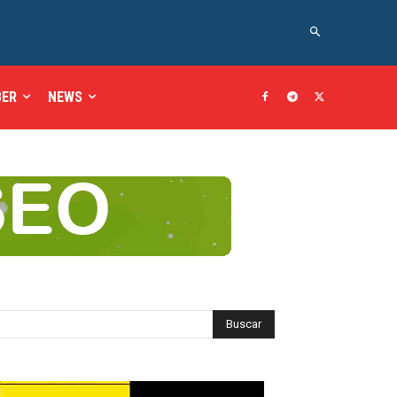
BER
NEWS