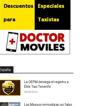
España
La OEPM deniega el registro a
Élite Taxi Tenerife
08/08/2026
Los Mossos inmovilizan un falso