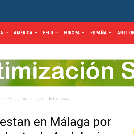
IA
AMÉRICA
EEUU
EUROPA
ESPAÑA
ANTI-U
n en Málaga por la inacción de La Junta de...
testan en Málaga por