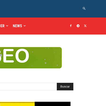
BER
NEWS