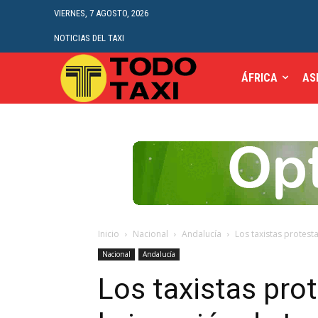
VIERNES, 7 AGOSTO, 2026
NOTICIAS DEL TAXI
ÁFRICA
AS
Inicio
Nacional
Andalucía
Los taxistas protesta
Nacional
Andalucía
Los taxistas pro