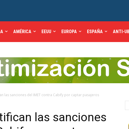
IA
AMÉRICA
EEUU
EUROPA
ESPAÑA
ANTI-U
ican las sanciones del IMET contra Cabify por captar pasajeros
tifican las sanciones