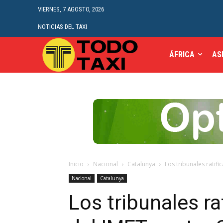
VIERNES, 7 AGOSTO, 2026
NOTICIAS DEL TAXI
ÁFRICA
AS
Inicio
Nacional
Catalunya
Los tribunales ratif
Nacional
Catalunya
Los tribunales ra