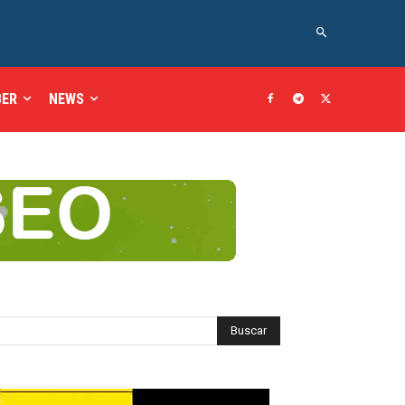
BER
NEWS