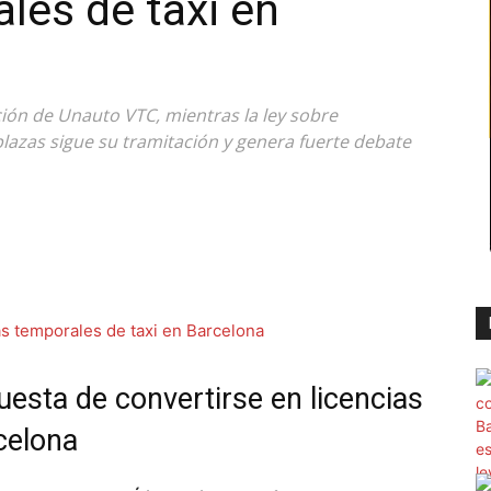
les de taxi en
ción de Unauto VTC, mientras la ley sobre
lazas sigue su tramitación y genera fuerte debate
esta de convertirse en licencias
celona