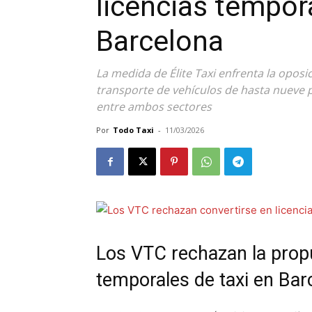
licencias tempora
Barcelona
La medida de Élite Taxi enfrenta la oposi
transporte de vehículos de hasta nueve p
entre ambos sectores
Por
Todo Taxi
-
11/03/2026
Los VTC rechazan la propu
temporales de taxi en Bar