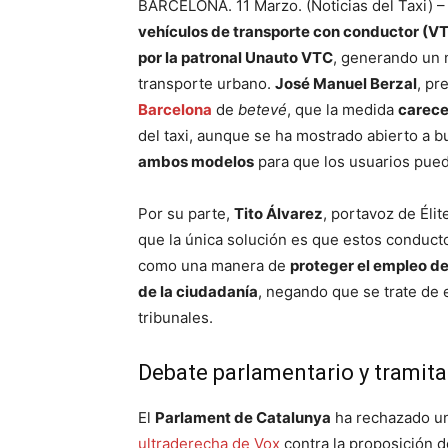
BARCELONA. 11 Marzo. (Noticias del Taxi) –
vehículos de transporte con conductor (VT
por la patronal Unauto VTC
, generando un 
transporte urbano.
José Manuel Berzal
, pr
Barcelona
de
betevé
, que la medida
carece 
del taxi, aunque se ha mostrado abierto a 
ambos modelos
para que los usuarios pued
Por su parte,
Tito Álvarez
, portavoz de Éli
que la única solución es que estos conduct
como una manera de
proteger el empleo de
de la ciudadanía
, negando que se trate de 
tribunales.
Debate parlamentario y tramitac
El
Parlament de Catalunya
ha rechazado u
ultraderecha de Vox
contra la proposición d