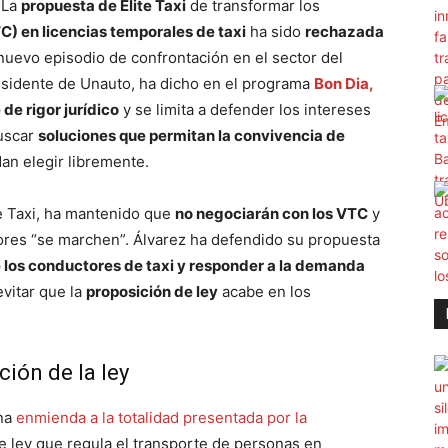
 La
propuesta de Élite Taxi
de transformar los
C) en licencias temporales de taxi
ha sido
rechazada
nuevo episodio de confrontación en el sector del
esidente de Unauto, ha dicho en el programa
Bon Dia,
de rigor jurídico
y se limita a defender los intereses
buscar
soluciones que permitan la convivencia de
an elegir libremente.
te Taxi, ha mantenido que
no negociarán con los VTC
y
ores “se marchen”. Álvarez ha defendido su propuesta
 los conductores de taxi y responder a la demanda
evitar que la
proposición de ley
acabe en los
ión de la ley
na
enmienda a la totalidad presentada por la
e ley que regula el transporte de personas en