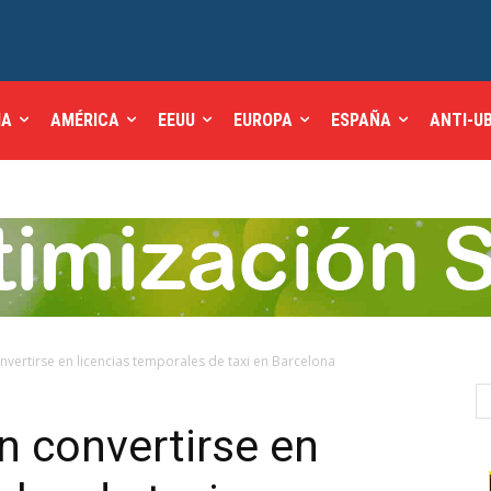
IA
AMÉRICA
EEUU
EUROPA
ESPAÑA
ANTI-U
vertirse en licencias temporales de taxi en Barcelona
n convertirse en