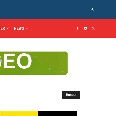
BER
NEWS