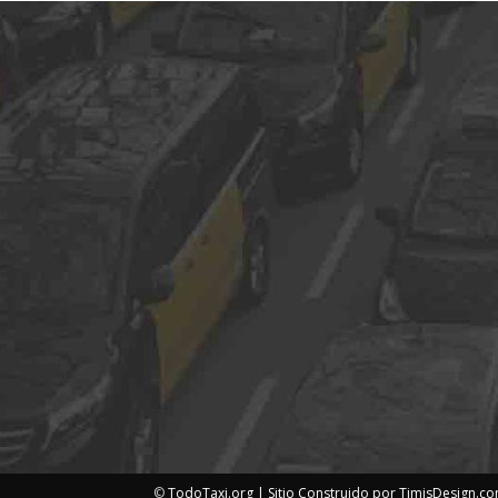
©
TodoTaxi.org | Sitio Construido por
TimisDesign.c