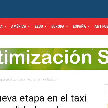
IA
AMÉRICA
EEUU
EUROPA
ESPAÑA
ANTI-U
pa en el taxi para mejorar la movilidad...
eva etapa en el taxi