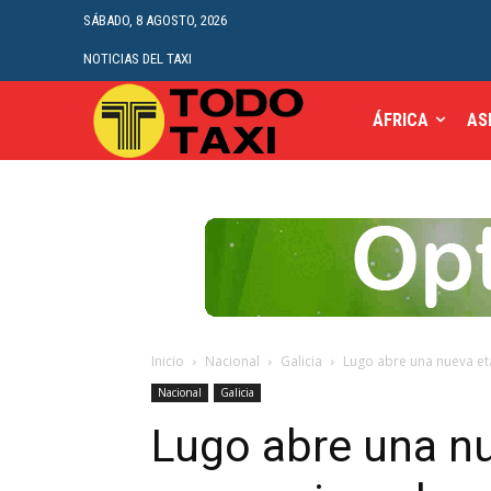
SÁBADO, 8 AGOSTO, 2026
NOTICIAS DEL TAXI
ÁFRICA
AS
Inicio
Nacional
Galicia
Lugo abre una nueva eta
Nacional
Galicia
Lugo abre una nu