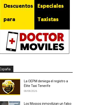
España
La OEPM deniega el registro a
Élite Taxi Tenerife
08/08/2026
Los Mossos inmovilizan un falso