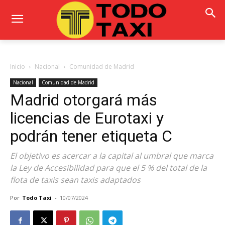
Inicio
Nacional
Comunidad de Madrid
Nacional
Comunidad de Madrid
Madrid otorgará más
licencias de Eurotaxi y
podrán tener etiqueta C
El objetivo es acercar a la capital al umbral que marca
la Ley de Accesibilidad para que el 5 % del total de la
flota de taxis sean taxis adaptados
Por
Todo Taxi
-
10/07/2024