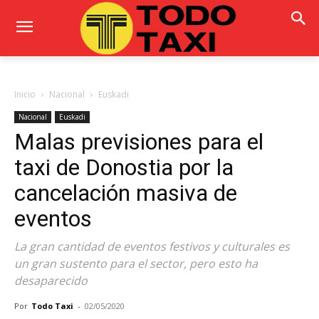
Inicio
Nacional
Euskadi
Nacional
Euskadi
Malas previsiones para el
taxi de Donostia por la
cancelación masiva de
eventos
La gran cantidad de eventos festivos y culturales es
un gran sustento para el sector, pero esto ha
desaparecido
Por
Todo Taxi
-
02/05/2020