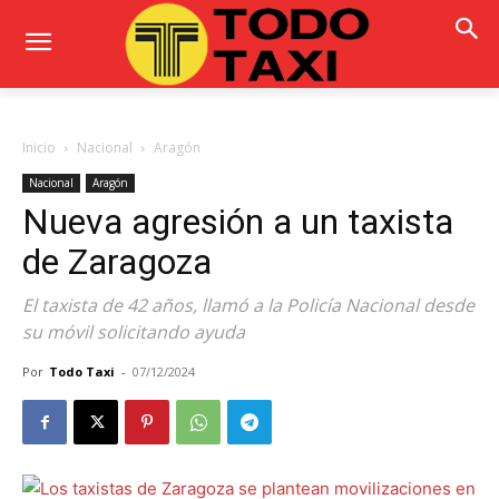
Inicio
Nacional
Aragón
Nacional
Aragón
Nueva agresión a un taxista
de Zaragoza
El taxista de 42 años, llamó a la Policía Nacional desde
su móvil solicitando ayuda
Por
Todo Taxi
-
07/12/2024