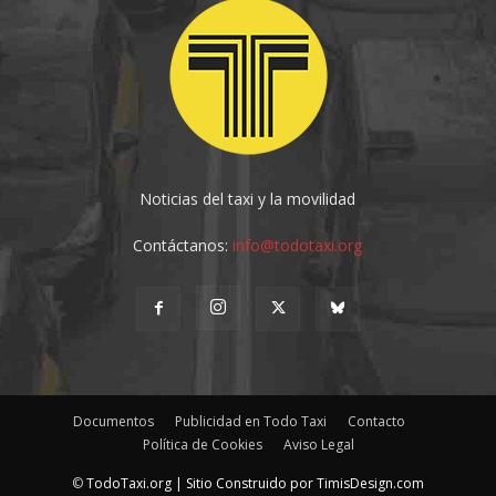
Noticias del taxi y la movilidad
Contáctanos:
info@todotaxi.org
Documentos
Publicidad en Todo Taxi
Contacto
Política de Cookies
Aviso Legal
©
TodoTaxi.org | Sitio Construido por
TimisDesign.com