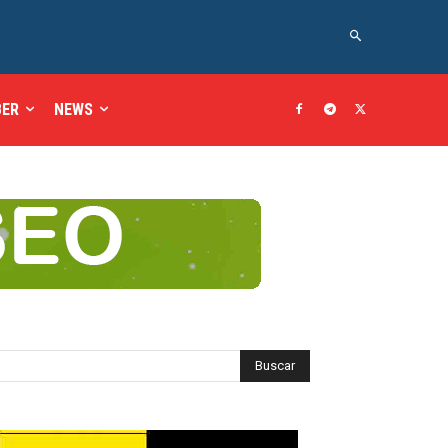
BER
NEWS