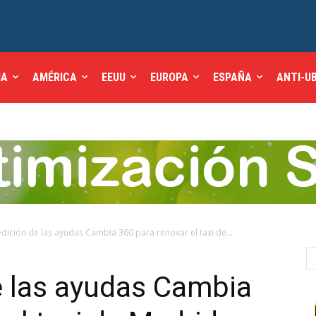
IA
AMÉRICA
EEUU
EUROPA
ESPAÑA
ANTI-U
dición de las ayudas Cambia 360 para renovar el taxi de...
e las ayudas Cambia