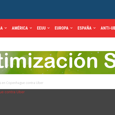
IA
AMÉRICA
EEUU
EUROPA
ESPAÑA
ANTI-U
tas en Copenhague contra Uber