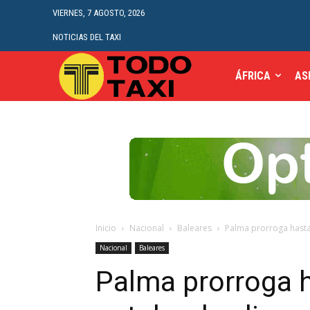
VIERNES, 7 AGOSTO, 2026
NOTICIAS DEL TAXI
ÁFRICA
AS
Inicio
Nacional
Baleares
Palma prorroga hasta 
Nacional
Baleares
Palma prorroga h