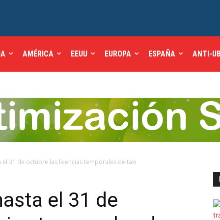
IA
AMÉRICA
EEUU
EUROPA
ESPAÑA
ANTI-U
el 31 de octubre las licencias temporales de taxi
asta el 31 de