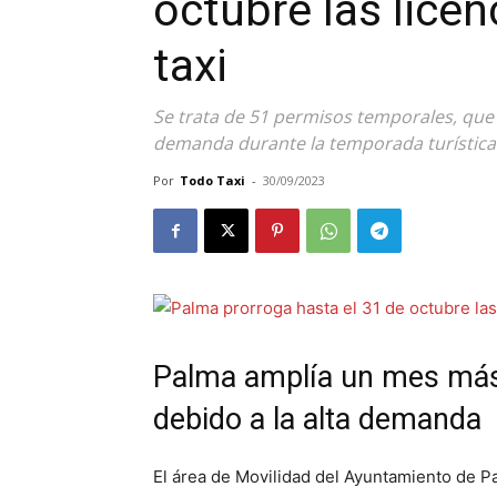
octubre las lice
taxi
Se trata de 51 permisos temporales, que 
demanda durante la temporada turística
Por
Todo Taxi
-
30/09/2023
Palma amplía un mes más l
debido a la alta demanda
El área de Movilidad del Ayuntamiento de P