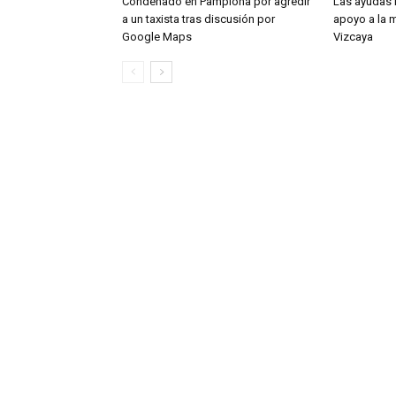
Condenado en Pamplona por agredir
Las ayudas 
a un taxista tras discusión por
apoyo a la m
Google Maps
Vizcaya