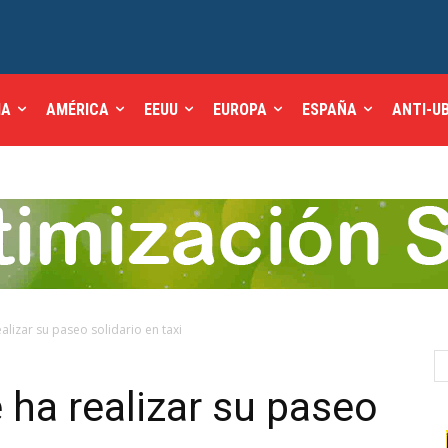
IA
AMÉRICA
EEUU
EUROPA
ESPAÑA
ANTI-U
lizar su paseo solidario en taxi
ha realizar su paseo