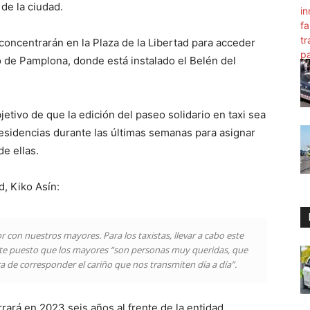
de la ciudad.
 concentrarán en la Plaza de la Libertad para acceder
o de Pamplona, donde está instalado el Belén del
jetivo de que la edición del paseo solidario en taxi sea
residencias durante las últimas semanas para asignar
e ellas.
d, Kiko Asín:
r con nuestros mayores. Para los taxistas, llevar a cabo este
nte puesto que los mayores “son personas muy queridas, que
 de corresponder el cariño que nos transmiten día a día”.
rrará en 2023 seis años al frente de la entidad.