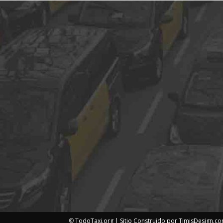
©
TodoTaxi.org | Sitio Construido por
TimisDesign.c