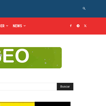
BER
NEWS