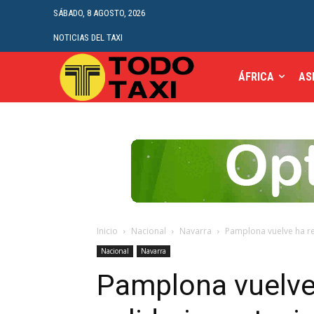
SÁBADO, 8 AGOSTO, 2026
NOTICIAS DEL TAXI
ÁFRICA
AS
Inicio
Nacional
Navarra
Pamplona vuelve ha rea
Nacional
Navarra
Pamplona vuelve 