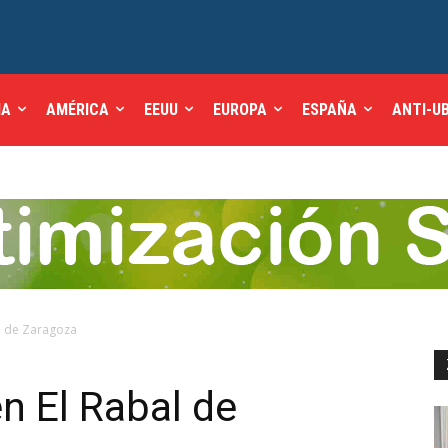
IA
AMÉRICA
EEUU
EUROPA
ESPAÑA
ANTI-U
al de Zaragoza
n El Rabal de