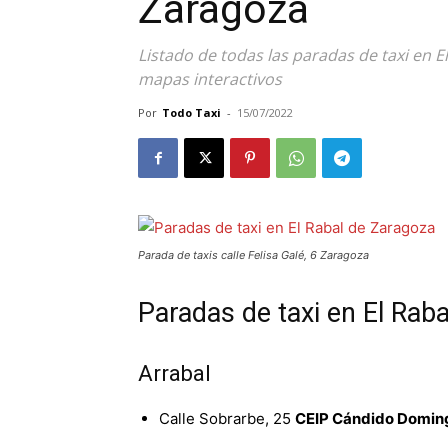
Zaragoza
Listado de todas las paradas de taxi en 
mapas interactivos
Por
Todo Taxi
-
15/07/2022
Parada de taxis calle Felisa Galé, 6 Zaragoza
Paradas de taxi en El Rab
Arrabal
Calle Sobrarbe, 25
CEIP Cándido Domin