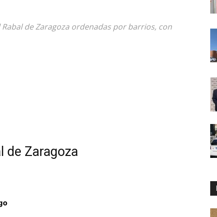
El Rabal de Zaragoza ordenadas por barrios, con
al de Zaragoza
go