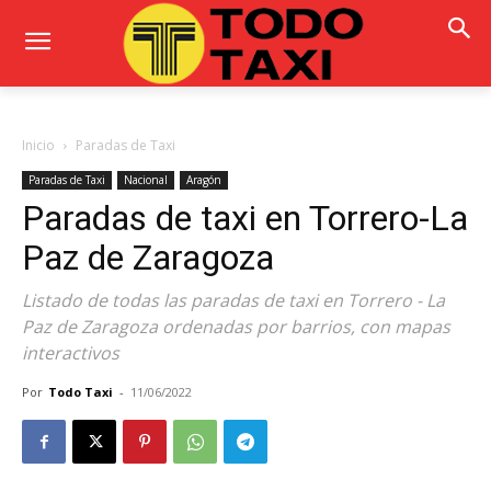
Inicio
Paradas de Taxi
Paradas de Taxi
Nacional
Aragón
Paradas de taxi en Torrero-La
Paz de Zaragoza
Listado de todas las paradas de taxi en Torrero - La
Paz de Zaragoza ordenadas por barrios, con mapas
interactivos
Por
Todo Taxi
-
11/06/2022