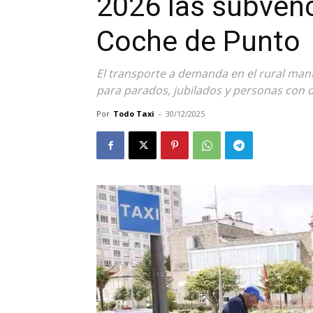
2026 las subvenc
Coche de Punto
El transporte a demanda en el rural mant
para parados, jubilados y personas con 
Por
Todo Taxi
-
30/12/2025