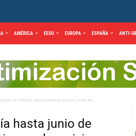
IA
AMÉRICA
EEUU
EUROPA
ESPAÑA
ANTI-U
 junio de 2026 las subvenciones al servicio Coche de...
a hasta junio de