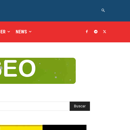
BER
NEWS