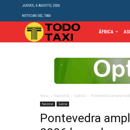
JUEVES, 6 AGOSTO, 2026
NOTICIAS DEL TAXI
ÁFRICA
AS
Inicio
Nacional
Galicia
Pontevedra amplía hasta
Nacional
Galicia
Pontevedra amplí