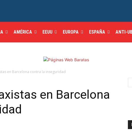
IA
AMÉRICA
EEUU
EUROPA
ESPAÑA
ANTI-U
istas en Barcelona contra la inseguridad
taxistas en Barcelona
ridad