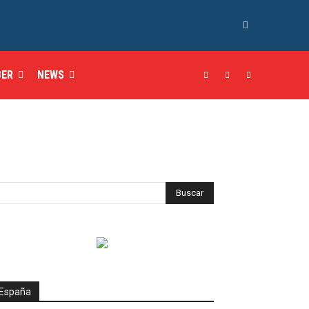
BER
NEWS
España