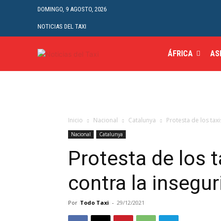
DOMINGO, 9 AGOSTO, 2026
NOTICIAS DEL TAXI
ÁFRICA
AS
Inicio
Nacional
Catalunya
Protesta de los tax
Nacional
Catalunya
Protesta de los 
contra la insegu
Por
Todo Taxi
-
29/12/2021