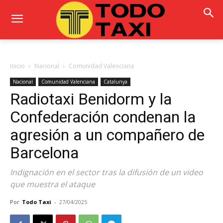
Inicio
Nacional
Comunidad Valenciana
Nacional
Comunidad Valenciana
Catalunya
Radiotaxi Benidorm y la
Confederación condenan la
agresión a un compañero de
Barcelona
Indignación en el sector tras la difusión de un video
que muestra el ataque
Por
Todo Taxi
-
27/04/2025