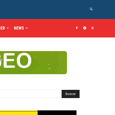
BER
NEWS