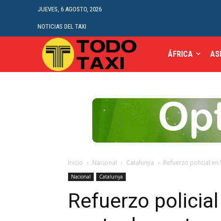
JUEVES, 6 AGOSTO, 2026
NOTICIAS DEL TAXI
ÁFRICA
AS
Inicio
Nacional
Catalunya
Refuerzo policial en 
Nacional
Catalunya
Refuerzo policial