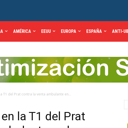
IA
AMÉRICA
EEUU
EUROPA
ESPAÑA
ANTI-U
la T1 del Prat contra la venta ambulante en...
 en la T1 del Prat