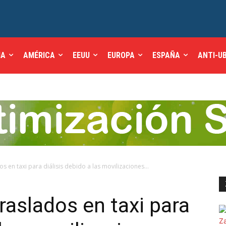
IA
AMÉRICA
EEUU
EUROPA
ESPAÑA
ANTI-U
os en taxi para diálisis debido a las movilizaciones...
raslados en taxi para