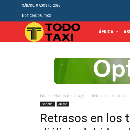
SÁBADO, 8 AGOSTO, 2026
NOTICIAS DEL TAXI
ÁFRICA
AS
Inicio
Nacional
Aragón
Retrasos en los traslad
Nacional
Aragón
Retrasos en los t