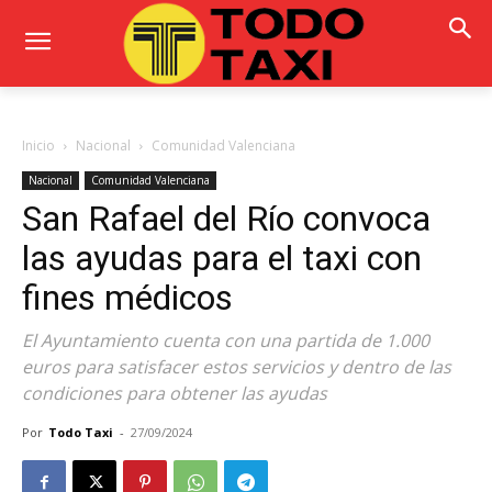
Inicio
Nacional
Comunidad Valenciana
Nacional
Comunidad Valenciana
San Rafael del Río convoca
las ayudas para el taxi con
fines médicos
El Ayuntamiento cuenta con una partida de 1.000
euros para satisfacer estos servicios y dentro de las
condiciones para obtener las ayudas
Por
Todo Taxi
-
27/09/2024