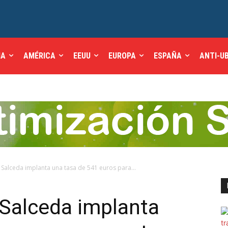
IA
AMÉRICA
EEUU
EUROPA
ESPAÑA
ANTI-U
 Salceda implanta una tasa de 541 euros para...
 Salceda implanta