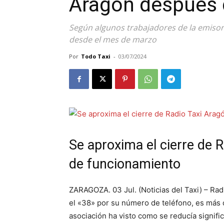
Aragón después 
Según algunos trabajadores de la emisora
desde el mes de marzo
Por
Todo Taxi
-
03/07/2024
Se aproxima el cierre de 
de funcionamiento
ZARAGOZA. 03 Jul. (Noticias del Taxi) – Ra
el «38» por su número de teléfono, es más q
asociación ha visto como se reducía signif