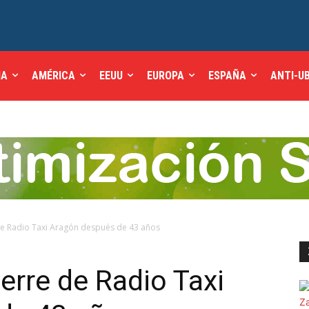
IA
AMÉRICA
EEUU
EUROPA
ESPAÑA
ANTI-U
de Radio Taxi Aragón después de 43 años
erre de Radio Taxi