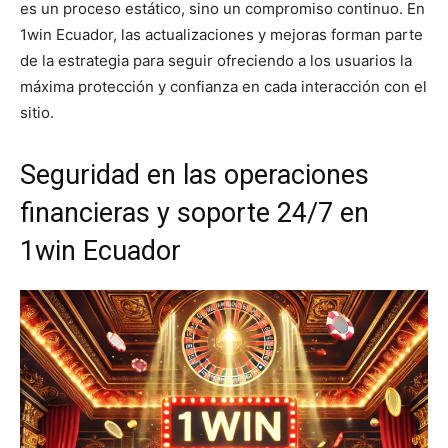
es un proceso estático, sino un compromiso continuo. En
1win Ecuador, las actualizaciones y mejoras forman parte
de la estrategia para seguir ofreciendo a los usuarios la
máxima protección y confianza en cada interacción con el
sitio.
Seguridad en las operaciones
financieras y soporte 24/7 en
1win Ecuador