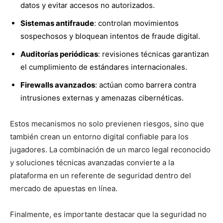
datos y evitar accesos no autorizados.
Sistemas antifraude
: controlan movimientos
sospechosos y bloquean intentos de fraude digital.
Auditorías periódicas
: revisiones técnicas garantizan
el cumplimiento de estándares internacionales.
Firewalls avanzados
: actúan como barrera contra
intrusiones externas y amenazas cibernéticas.
Estos mecanismos no solo previenen riesgos, sino que
también crean un entorno digital confiable para los
jugadores. La combinación de un marco legal reconocido
y soluciones técnicas avanzadas convierte a la
plataforma en un referente de seguridad dentro del
mercado de apuestas en línea.
Finalmente, es importante destacar que la seguridad no