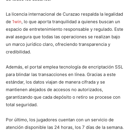
La licencia internacional de Curazao respalda la legalidad
de
1win
, lo que aporta tranquilidad a quienes buscan un
espacio de entretenimiento responsable y regulado. Este
aval asegura que todas las operaciones se realizan bajo
un marco jurídico claro, ofreciendo transparencia y
credibilidad.
Además, el portal emplea tecnología de encriptación SSL
para blindar las transacciones en línea. Gracias a este
estándar, los datos viajan de manera cifrada y se
mantienen alejados de accesos no autorizados,
garantizando que cada depósito o retiro se procese con
total seguridad.
Por último, los jugadores cuentan con un servicio de
atención disponible las 24 horas, los 7 días de la semana.