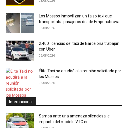
08/08/2026
Los Mossos inmovilizan un falso taxi que
transportaba pasajeros desde Empuriabrava
06/08/2026
2.400 licencias del taxi de Barcelona trabajan
con Uber
06/08/2026
Élite Taxi no acudirá a la reunión solicitada por
los Mossos
06/08/2026
Internacional
Samoa ante una amenaza silenciosa: el
impacto del modelo VTC en...
03/08/2026