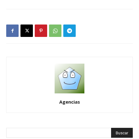
Agencias