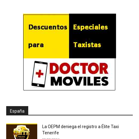
España
La OEPM deniega el registro a Élite Taxi
Tenerife