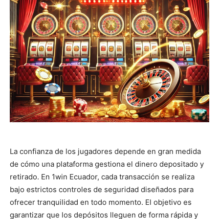
La confianza de los jugadores depende en gran medida
de cómo una plataforma gestiona el dinero depositado y
retirado. En 1win Ecuador, cada transacción se realiza
bajo estrictos controles de seguridad diseñados para
ofrecer tranquilidad en todo momento. El objetivo es
garantizar que los depósitos lleguen de forma rápida y