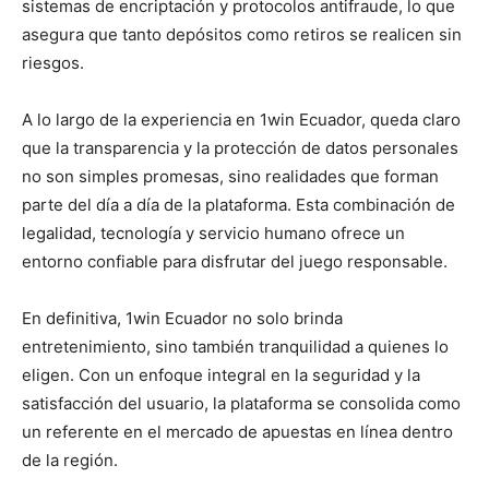
sistemas de encriptación y protocolos antifraude, lo que
asegura que tanto depósitos como retiros se realicen sin
riesgos.
A lo largo de la experiencia en 1win Ecuador, queda claro
que la transparencia y la protección de datos personales
no son simples promesas, sino realidades que forman
parte del día a día de la plataforma. Esta combinación de
legalidad, tecnología y servicio humano ofrece un
entorno confiable para disfrutar del juego responsable.
En definitiva, 1win Ecuador no solo brinda
entretenimiento, sino también tranquilidad a quienes lo
eligen. Con un enfoque integral en la seguridad y la
satisfacción del usuario, la plataforma se consolida como
un referente en el mercado de apuestas en línea dentro
de la región.