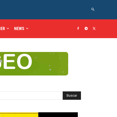
BER
NEWS