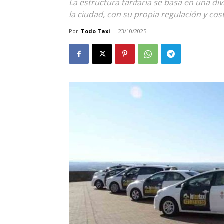
La estructura tarifaria se basa en una di
la ciudad, con su propia regulación y co
Por
Todo Taxi
-
23/10/2025