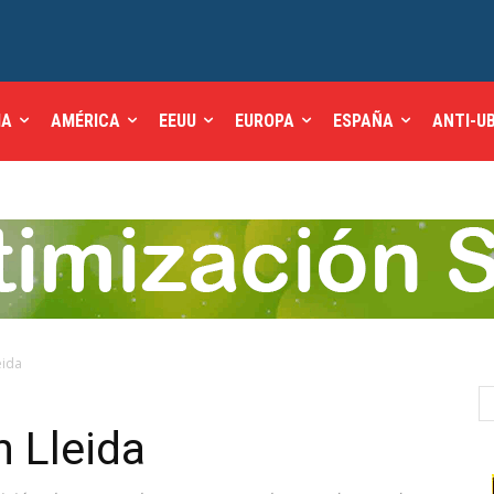
IA
AMÉRICA
EEUU
EUROPA
ESPAÑA
ANTI-U
eida
n Lleida