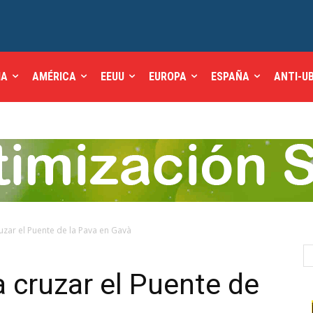
IA
AMÉRICA
EEUU
EUROPA
ESPAÑA
ANTI-U
ruzar el Puente de la Pava en Gavà
a cruzar el Puente de