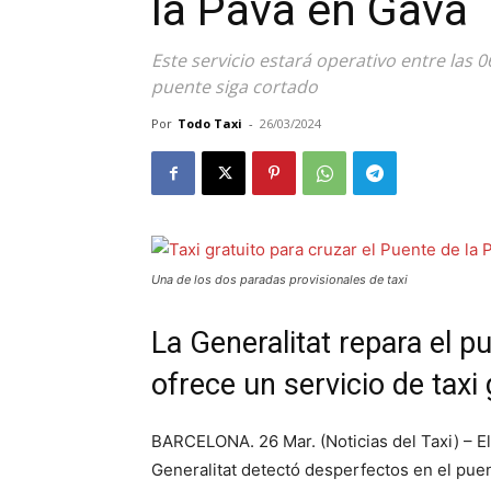
la Pava en Gavà
Este servicio estará operativo entre las 
puente siga cortado
Por
Todo Taxi
-
26/03/2024
Una de los dos paradas provisionales de taxi
La Generalitat repara el p
ofrece un servicio de taxi 
BARCELONA. 26 Mar. (Noticias del Taxi) – El
Generalitat detectó desperfectos en el pue