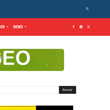
BER
NEWS