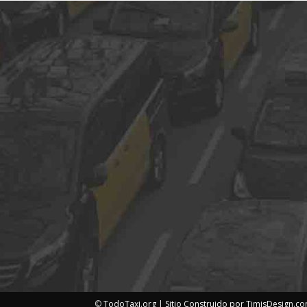
©
TodoTaxi.org | Sitio Construido por
TimisDesign.c