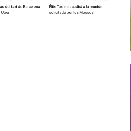
ias del taxi de Barcelona
Élite Taxi no acudirá a la reunión
n Uber
solicitada por los Mossos