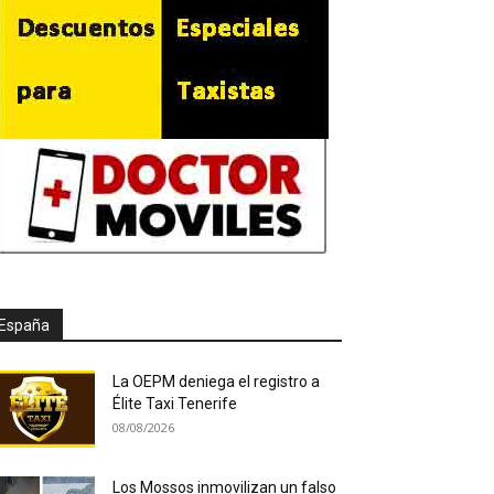
España
La OEPM deniega el registro a
Élite Taxi Tenerife
08/08/2026
Los Mossos inmovilizan un falso