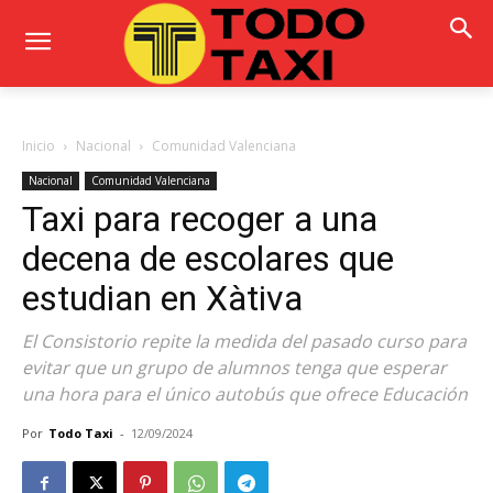
Inicio
Nacional
Comunidad Valenciana
Nacional
Comunidad Valenciana
Taxi para recoger a una
decena de escolares que
estudian en Xàtiva
El Consistorio repite la medida del pasado curso para
evitar que un grupo de alumnos tenga que esperar
una hora para el único autobús que ofrece Educación
Por
Todo Taxi
-
12/09/2024