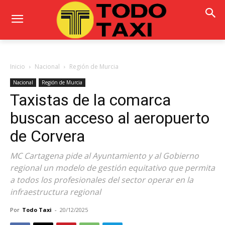
Inicio
Nacional
Región de Murcia
Nacional
Región de Murcia
Taxistas de la comarca
buscan acceso al aeropuerto
de Corvera
MC Cartagena pide al Ayuntamiento y al Gobierno
regional un modelo de gestión equitativo que permita
a todos los profesionales del sector operar en la
infraestructura regional
Por
Todo Taxi
-
20/12/2025