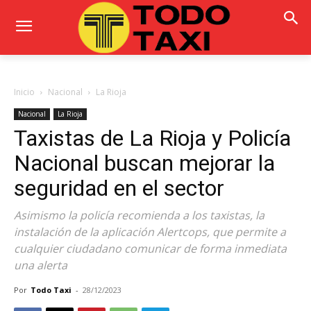
Inicio
Nacional
La Rioja
Nacional
La Rioja
Taxistas de La Rioja y Policía
Nacional buscan mejorar la
seguridad en el sector
Asimismo la policía recomienda a los taxistas, la
instalación de la aplicación Alertcops, que permite a
cualquier ciudadano comunicar de forma inmediata
una alerta
Por
Todo Taxi
-
28/12/2023