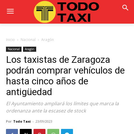
Inicio
Nacional
Aragón
Nacional
Aragón
Los taxistas de Zaragoza
podrán comprar vehículos de
hasta cinco años de
antigüedad
El Ayuntamiento ampliará los límites que marca la
ordenanza ante la escasez de stock
Por
Todo Taxi
-
23/09/2023