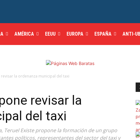
IA
AMÉRICA
EEUU
EUROPA
ESPAÑA
ANTI-U
 revisar la ordenanza municipal del taxi
pone revisar la
pal del taxi
va, Teruel Existe propone la formación de un grupo
antes políticos, representantes del sector del taxi y