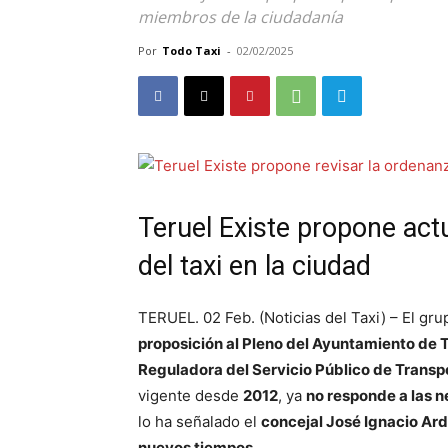
miembros de la ciudadanía
Por
Todo Taxi
-
02/02/2025
Teruel Existe propone act
del taxi en la ciudad
TERUEL. 02 Feb. (Noticias del Taxi) – El gr
proposición al Pleno del Ayuntamiento de 
Reguladora del Servicio Público de Transp
vigente desde
2012
, ya
no responde a las 
lo ha señalado el
concejal José Ignacio Ard
nuevos tiempos
.