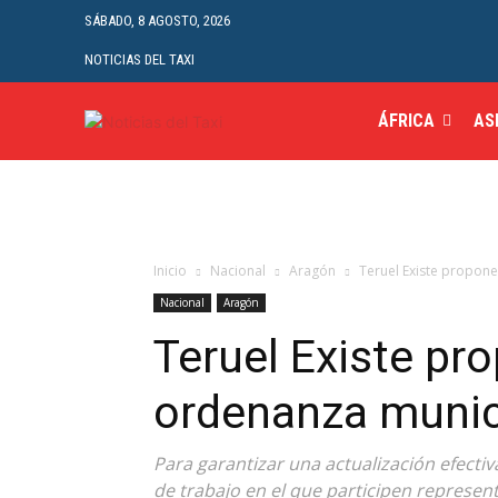
SÁBADO, 8 AGOSTO, 2026
NOTICIAS DEL TAXI
ÁFRICA
AS
Inicio
Nacional
Aragón
Teruel Existe propone
Nacional
Aragón
Teruel Existe pro
ordenanza munici
Para garantizar una actualización efecti
de trabajo en el que participen represent