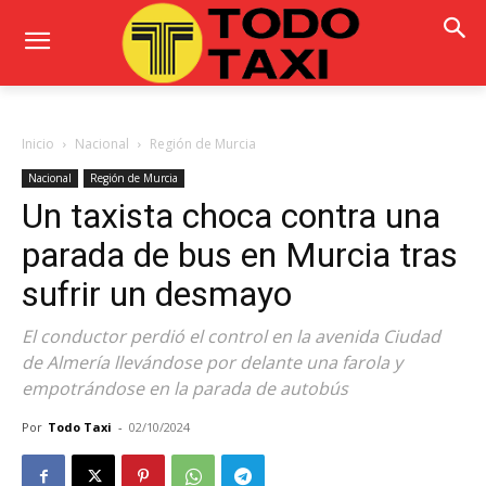
Inicio
Nacional
Región de Murcia
Nacional
Región de Murcia
Un taxista choca contra una
parada de bus en Murcia tras
sufrir un desmayo
El conductor perdió el control en la avenida Ciudad
de Almería llevándose por delante una farola y
empotrándose en la parada de autobús
Por
Todo Taxi
-
02/10/2024