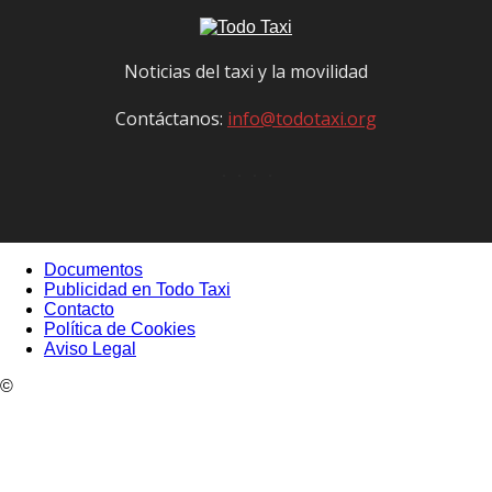
Noticias del taxi y la movilidad
Contáctanos:
info@todotaxi.org
Documentos
Publicidad en Todo Taxi
Contacto
Política de Cookies
Aviso Legal
©
TodoTaxi.org | Sitio Construido por
TimisDesign.com