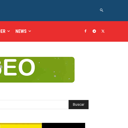
BER
NEWS