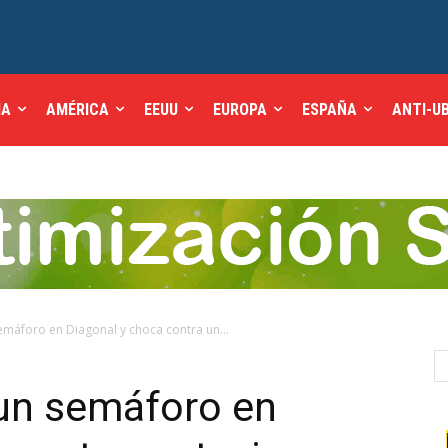
IA
AMÉRICA
EEUU
EUROPA
ESPAÑA
ANTI-U
emáforo en Diagonal y choca contra un...
 un semáforo en