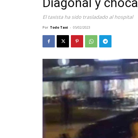
Diagonal y choca
El taxista ha sido trasladado al hospital
Por
Todo Taxi
-
05/02/2023