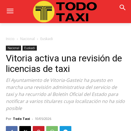
Inicio
Nacional
Euskadi
Nacional
Euskadi
Vitoria activa una revisión de
licencias de taxi
El Ayuntamiento de Vitoria-Gasteiz ha puesto en
marcha una revisión administrativa del servicio de
taxi y ha recurrido al Boletín Oficial del Estado para
notificar a varios titulares cuya localización no ha sido
posible
Por
Todo Taxi
-
10/05/2026